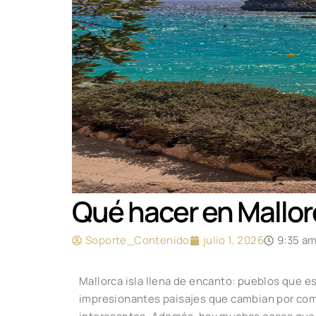
Qué hacer en Mallorc
Soporte_Contenido
julio 1, 2026
9:35 a
Mallorca isla llena de encanto: pueblos que 
impresionantes paisajes que cambian por comp