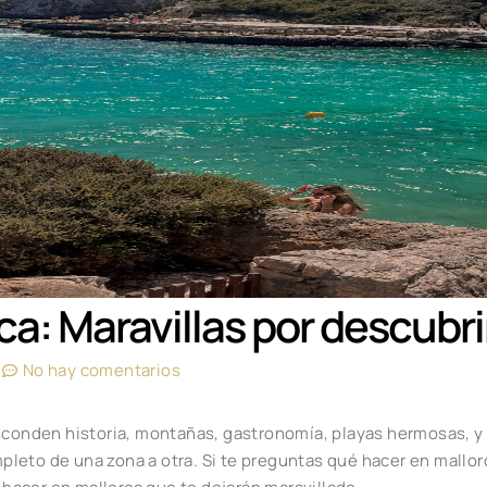
a: Maravillas por descubri
m
No hay comentarios
esconden historia, montañas, gastronomía, playas hermosas, y
leto de una zona a otra. Si te preguntas qué hacer en mallo