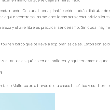
acer en mallorca que te dejarán maravillado.
 cada rincón. Con una buena planificación podrás disfrutar d
, aquí encontrarás las mejores ideas para descubrir Mallorca
raleza y el aire libre es practicar senderismo. Sin duda, hay
 tour en barco que te lleve a explorar las calas. Estos son so
s visitantes es qué hacer en mallorca, y aquí tenemos alguna
a
cia de Mallorca es a través de su casco histórico y sus herm